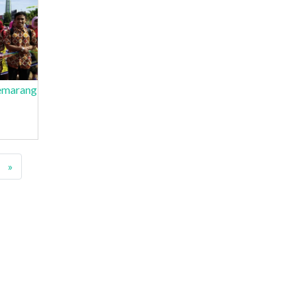
emarang
»