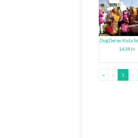
DugDeran Kota S
1439 H
«
‹
1
›