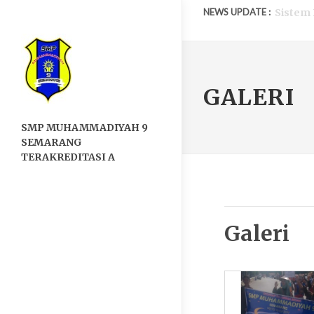
NEWS UPDATE :
PENERI
Hari Pe
GALERI
Hari Gu
SMP MUHAMMADIYAH 9
HARI K
SEMARANG
PENDAF
TERAKREDITASI A
SISTEM
PENDAF
Galeri
PENERI
Pelaksa
Sistem 