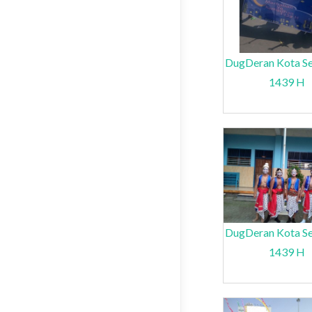
DugDeran Kota S
1439 H
DugDeran Kota S
1439 H