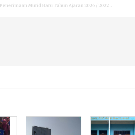
MAAN PESERTA DIDIK BARU TAHUN 2026 / 2027...
rtama Semester Genap Di tahun 2026...
ru Nasional Th 2025...
ENGKITAN NASIONAL 2025...
TARAN PPDB 2025 / 2026...
 PENERIMAAN MURID BARU TAHUN 2025 / 2026...
TARAN PPDB 2024 / 2025...
MAAN PESERTA DIDIK BARU TAHUN 2024 / 2025...
naan Asesmen Sumatif Akhir Tahun 2026 / 2027...
Penerimaan Murid Baru Tahun Ajaran 2026 / 2027...